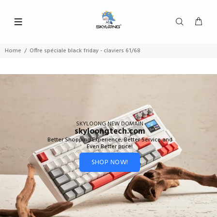
Home
Offre spéciale black friday - claviers 61/68
SKYLOONG NEW DOMAIN
skyloongtech.com
Better Shopping Experience, Better Service and
Even Better price!
SHOP NOW!